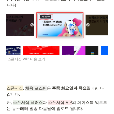
니다
)
‘스폰서십 VIP’ 내용 표기
스폰서십
, 
채용 포스팅
은
 주중 화요일과 목요일
에만 나
갑니다.
단, 
스폰서십 플러스
과 
스폰서십 VIP
의 페이스북 업로드
는 뉴스레터 발송 다음날에 업로드 됩니다.